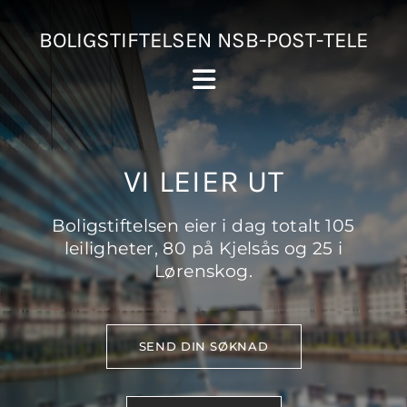
BOLIGSTIFTELSEN NSB-POST-TELE
VI LEIER UT
Boligstiftelsen eier i dag totalt 105
leiligheter, 80 på Kjelsås og 25 i
Lørenskog.
SEND DIN SØKNAD