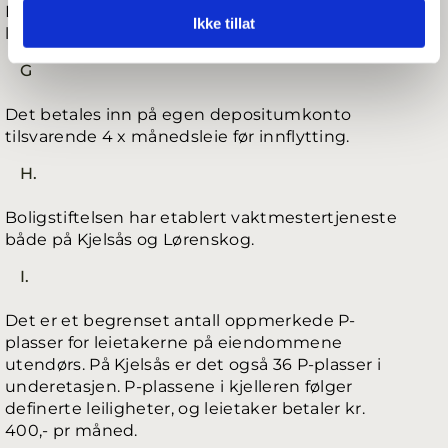
Leietaker betaler a’konto for strøm i tillegg til
Ikke tillat
leie hver måned.
G
Det betales inn på egen depositumkonto
tilsvarende 4 x månedsleie før innflytting.
H.
Boligstiftelsen har etablert vaktmestertjeneste
både på Kjelsås og Lørenskog.
I.
Det er et begrenset antall oppmerkede P-
plasser for leietakerne på eiendommene
utendørs. På Kjelsås er det også 36 P-plasser i
underetasjen. P-plassene i kjelleren følger
definerte leiligheter, og leietaker betaler kr.
400,- pr måned.