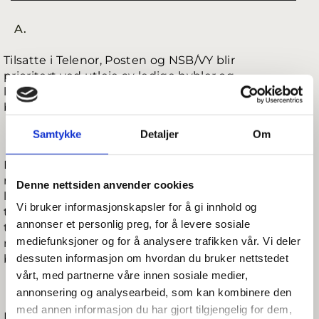
A.
Tilsatte i Telenor, Posten og NSB/VY blir
prioritert ved utleie av ledige hybler og
leiligheter. LO-medlemmer har fortrinnsrett
blant tilsatte.
B.
Samtykke
Detaljer
Om
Forretningsfører/daglig leder har en venteliste
med interesserte. Ledige boenheter kan bli
Denne nettsiden anvender cookies
leid ut til andre søkere om listen er tom for
Vi bruker informasjonskapsler for å gi innhold og
tilsatte i Telenor, Posten og NSB/VY. Det er for
annonser et personlig preg, for å levere sosiale
tiden stor interesse for å leie bolig hos oss, og
mediefunksjoner og for å analysere trafikken vår. Vi deler
mulighetene for snarlig innflytting er
dessuten informasjon om hvordan du bruker nettstedet
beklageligvis liten.
vårt, med partnerne våre innen sosiale medier,
C.
annonsering og analysearbeid, som kan kombinere den
med annen informasjon du har gjort tilgjengelig for dem,
Interesserte leietakere blir kredittsjekket før